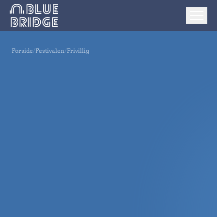
Forside
/
Festivalen
/
Frivillig