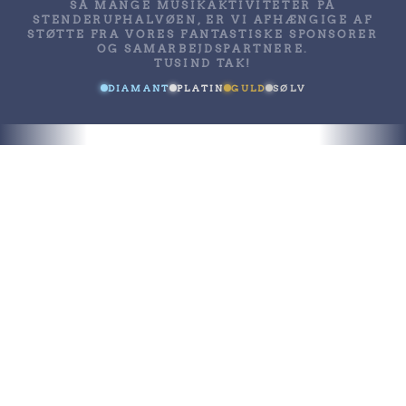
SÅ MANGE MUSIKAKTIVITETER PÅ
STENDERUPHALVØEN, ER VI AFHÆNGIGE AF
STØTTE FRA VORES FANTASTISKE SPONSORER
OG SAMARBEJDSPARTNERE.
TUSIND TAK!
DIAMANT
PLATIN
GULD
SØLV