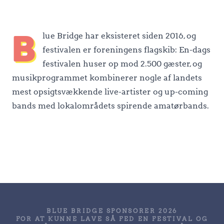
B
lue Bridge har eksisteret siden 2016, og
festivalen er foreningens flagskib: En-dags
festivalen huser op mod 2.500 gæster, og
musikprogrammet kombinerer nogle af landets
mest opsigtsvækkende live-artister og up-coming
bands med lokalområdets spirende amatørbands.
BLUE BRIDGE SPONSORER 2026
FOR AT KUNNE LAVE SÅ FED EN FESTIVAL OG