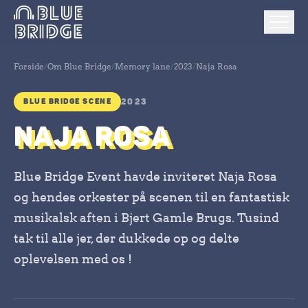
Forside
/
Om Blue Bridge
/
Memory lane
/
2023
/
Naja Rosa
BLUE BRIDGE SCENE
2023
NAJA ROSA
Blue Bridge Event havde inviteret Naja Rosa
og hendes orkester på scenen til en fantastisk
musikalsk aften i Bjert Gamle Brugs. Tusind
tak til alle jer, der dukkede op og delte
oplevelsen med os !