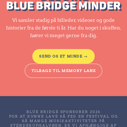
BLUE BRIDGE MINDER
Vi samler stadig på billeder, videoer og gode
historier fra de første ti år. Har du noget i skuffen,
hører vi meget gerne fra dig.
SEND OS ET MINDE →
TILBAGE TIL MEMORY LANE
BLUE BRIDGE SPONSORER 2026
FOR AT KUNNE LAVE SÅ FED EN FESTIVAL OG
SÅ MANGE MUSIKAKTIVITETER PÅ
STENDERUPHALVØEN, ER VI AFHÆNGIGE AF