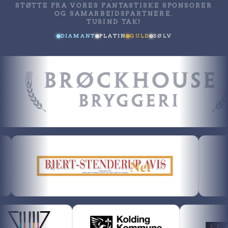
STØTTE FRA VORES FANTASTISKE SPONSORER
OG SAMARBEJDSPARTNERE.
TUSIND TAK!
DIAMANT
PLATIN
GULD
SØLV