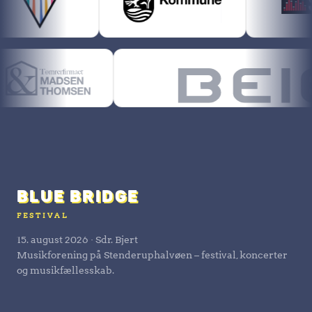
BLUE BRIDGE
FESTIVAL
15. august 2026 · Sdr. Bjert
Musikforening på Stenderuphalvøen – festival, koncerter
og musikfællesskab.